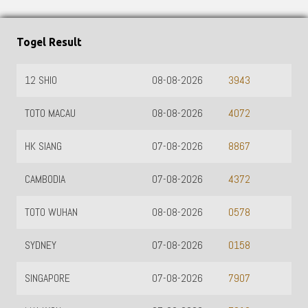
Togel Result
12 SHIO
08-08-2026
3943
TOTO MACAU
08-08-2026
4072
HK SIANG
07-08-2026
8867
CAMBODIA
07-08-2026
4372
TOTO WUHAN
08-08-2026
0578
SYDNEY
07-08-2026
0158
SINGAPORE
07-08-2026
7907