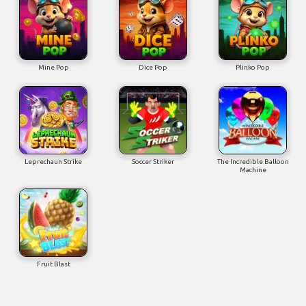
Mine Pop
Dice Pop
Plinko Pop
Leprechaun Strike
Soccer Striker
The Incredible Balloon
Machine
Fruit Blast