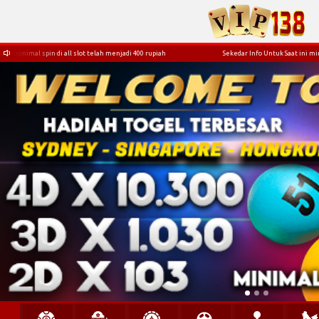
inimal spin di all slot telah menjadi 400 rupiah
Sekedar Info Untuk Saat ini minimal s