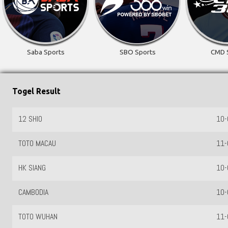
Saba Sports
SBO Sports
CMD 
Togel Result
12 SHIO
10-
TOTO MACAU
11-
HK SIANG
10-
CAMBODIA
10-
TOTO WUHAN
11-